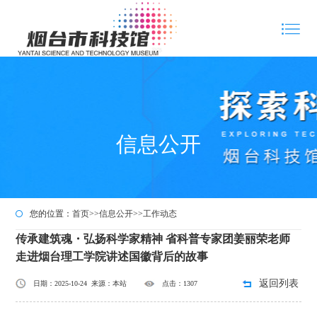
信息公开
您的位置：
首页
>>
信息公开
>>
工作动态
传承建筑魂・弘扬科学家精神 省科普专家团姜丽荣老师
走进烟台理工学院讲述国徽背后的故事
返回列表
日期：2025-10-24 来源：本站
点击：1307