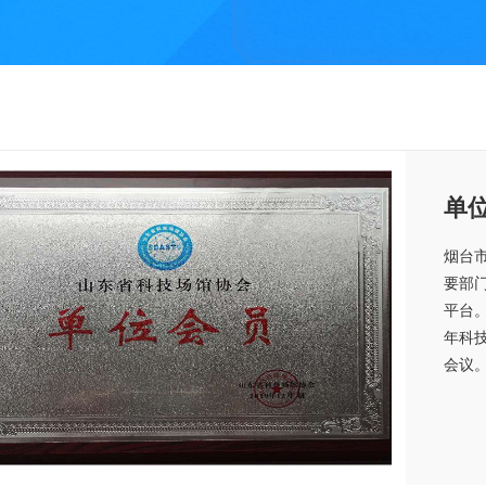
单
烟台
要部
平台
年科
会议