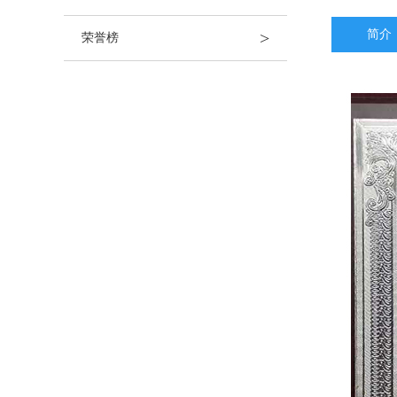
简
>
荣誉榜