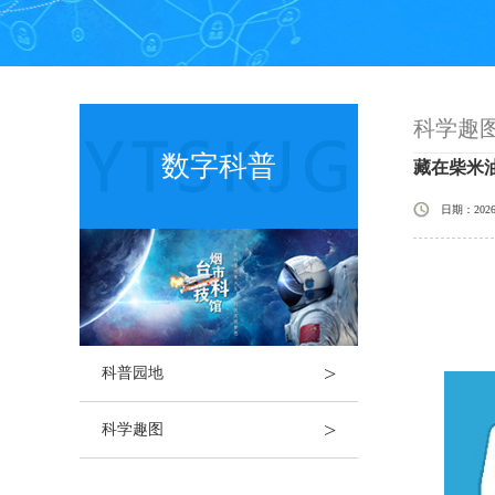
科学趣
数字科普
藏在柴米油
日期：2026
>
科普园地
>
科学趣图